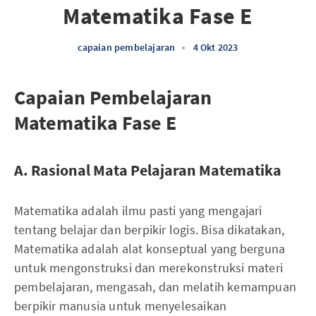
Matematika Fase E
capaian pembelajaran
•
4 Okt 2023
Capaian Pembelajaran
Matematika Fase E
A. Rasional Mata Pelajaran Matematika
Matematika adalah ilmu pasti yang mengajari
tentang belajar dan berpikir logis. Bisa dikatakan,
Matematika adalah alat konseptual yang berguna
untuk mengonstruksi dan merekonstruksi materi
pembelajaran, mengasah, dan melatih kemampuan
berpikir manusia untuk menyelesaikan