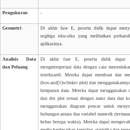
Pengukuran
-
Geometri
Di akhir fase E, peserta didik dapat meny
segitiga siku-siku yang melibatkan perband
aplikasinya.
Analisis Data
Di akhir fase E, peserta didik dapat m
dan Peluang
menginterpretasi data dengan cara menentuka
interkuartil. Mereka dapat membuat dan men
(box-and
[1]
whisker plot) dan menggunakanny
himpunan data. Mereka dapat menggunakan da
dan dot plot sesuai dengan natur data dan k
menggunakan diagram pencar untuk menyel
hubungan antara dua variabel numerik (termasu
bebas berupa waktu). Mereka dapat mengevaluas
media berdasarkan tampilan, statistika dan repre