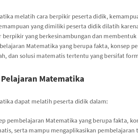
tika melatih cara berpikir peserta didik, kemampu
emampuan yang dimiliki peserta didik dilatih karen
r berpikir yang berkesinambungan dan membentuk
elajaran Matematika yang berupa fakta, konsep pem
lah, dan solusi matematis tertentu yang bersifat form
 Pelajaran Matematika
ika dapat melatih peserta didik dalam:
 pembelajaran Matematika yang berupa fakta, konse
matis, serta mampu mengaplikasikan pembelajaran t