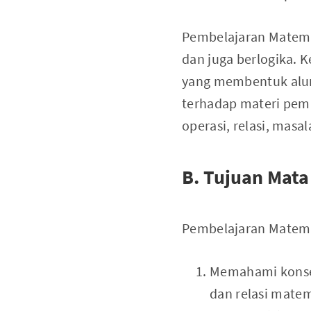
Pembelajaran Matema
dan juga berlogika. K
yang membentuk alu
terhadap materi pemb
operasi, relasi, masa
B. Tujuan Mata
Pembelajaran Matemat
Memahami konsep
dan relasi mate