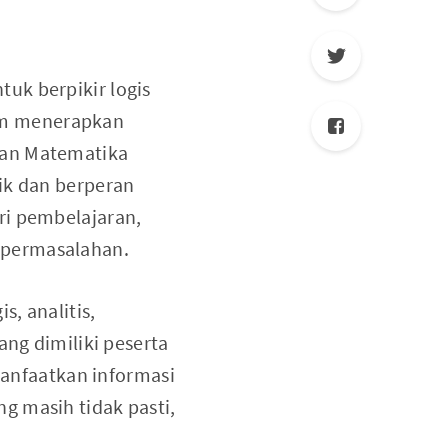
uk berpikir logis
am menerapkan
kan Matematika
ik dan berperan
ri pembelajaran,
 permasalahan.
, analitis,
ang dimiliki peserta
nfaatkan informasi
g masih tidak pasti,