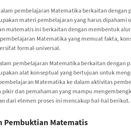
dalam pembelajaran Matematika berkaitan dengan
pakan materi pembelajaran yang harus dipahami ol
an matematis ini berkaitan dengan membentuk al
 pembelajaran Matematika yang memuat fakta, konse
ersifat formal-universal.
dalam pembelajaran Matematika berkaitan dengan 
pakan alat konseptual yang bertujuan untuk meng
pembelajaran Matematika ke dalam aktivitas pembe
 pikir dan pemahaman yang mampu mengembengk
n dari elemen proses ini mencakup hal-hal berikut.
an Pembuktian Matematis