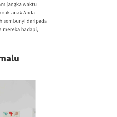
lam jangka waktu
 anak-anak Anda
ih sembunyi daripada
a mereka hadapi,
emalu