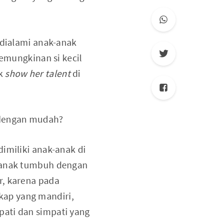
 dialami anak-anak
kemungkinan si kecil
uk
show her talent
di
n dengan mudah?
imiliki anak-anak di
k-anak tumbuh dengan
r, karena pada
kap yang mandiri,
pati dan simpati yang