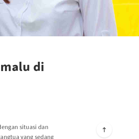
emalu di
engan situasi dan
orangtua yang sedang