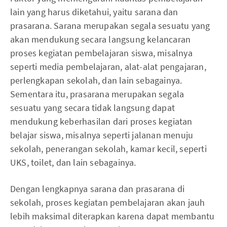
lain yang harus diketahui, yaitu sarana dan
prasarana. Sarana merupakan segala sesuatu yang
akan mendukung secara langsung kelancaran
proses kegiatan pembelajaran siswa, misalnya
seperti media pembelajaran, alat-alat pengajaran,
perlengkapan sekolah, dan lain sebagainya.
Sementara itu, prasarana merupakan segala
sesuatu yang secara tidak langsung dapat
mendukung keberhasilan dari proses kegiatan
belajar siswa, misalnya seperti jalanan menuju
sekolah, penerangan sekolah, kamar kecil, seperti
UKS, toilet, dan lain sebagainya.
Dengan lengkapnya sarana dan prasarana di
sekolah, proses kegiatan pembelajaran akan jauh
lebih maksimal diterapkan karena dapat membantu