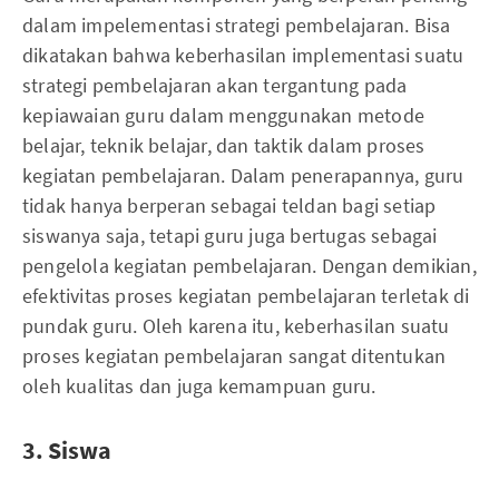
dalam impelementasi strategi pembelajaran. Bisa
dikatakan bahwa keberhasilan implementasi suatu
strategi pembelajaran akan tergantung pada
kepiawaian guru dalam menggunakan metode
belajar, teknik belajar, dan taktik dalam proses
kegiatan pembelajaran. Dalam penerapannya, guru
tidak hanya berperan sebagai teldan bagi setiap
siswanya saja, tetapi guru juga bertugas sebagai
pengelola kegiatan pembelajaran. Dengan demikian,
efektivitas proses kegiatan pembelajaran terletak di
pundak guru. Oleh karena itu, keberhasilan suatu
proses kegiatan pembelajaran sangat ditentukan
oleh kualitas dan juga kemampuan guru.
3. Siswa