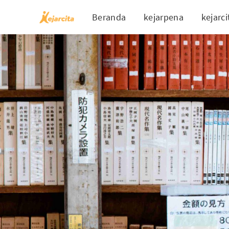
Beranda
kejarpena
kejarci