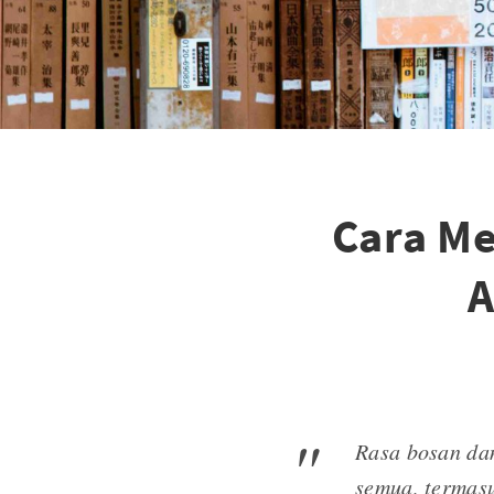
Cara M
A
Rasa bosan dan
semua, termasu