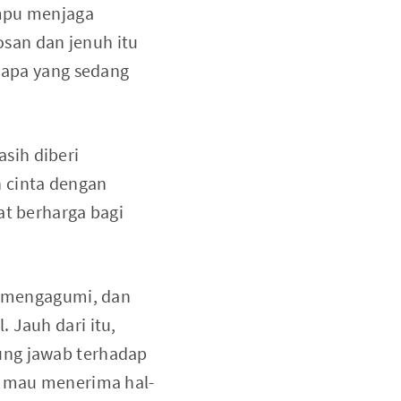
ampu menjaga
san dan jenuh itu
n apa yang sedang
sih diberi
h cinta dengan
at berharga bagi
r, mengagumi, dan
 Jauh dari itu,
ung jawab terhadap
ya mau menerima hal-