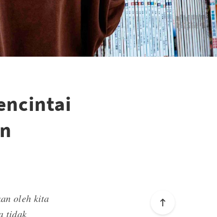
ncintai
an
an oleh kita
a tidak