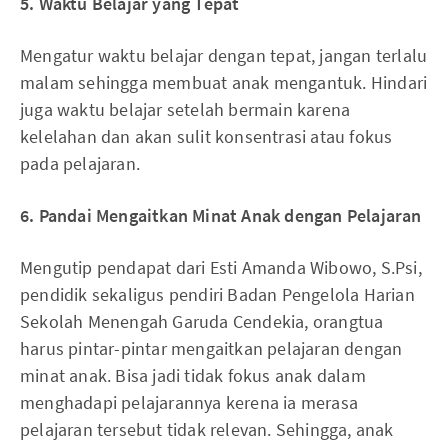
5.
Waktu
B
elajar yang
T
epat
Mengatur waktu belajar dengan tepat, jangan terlalu
malam sehingga membuat anak mengantuk. Hindari
juga waktu belajar setelah bermain karena
kelelahan dan akan sulit konsentrasi atau fokus
pada pelajaran.
6.
Pandai
M
engaitkan
M
inat
A
nak dengan
P
elajaran
Mengutip pendapat dari Esti Amanda Wibowo, S.Psi,
pendidik sekaligus pendiri Badan Pengelola Harian
Sekolah Menengah Garuda Cendekia, orangtua
harus pintar-pintar mengaitkan pelajaran dengan
minat anak. Bisa jadi tidak fokus anak dalam
menghadapi pelajarannya kerena ia merasa
pelajaran tersebut tidak relevan. Sehingga, anak