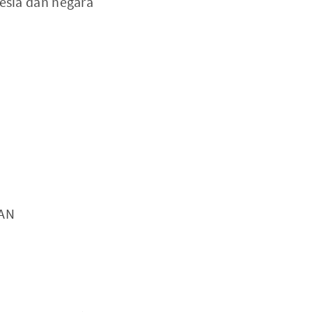
nesia dan negara
EAN