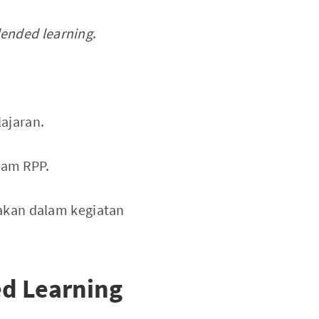
lended learning
.
ajaran.
lam RPP.
akan dalam kegiatan
d Learning