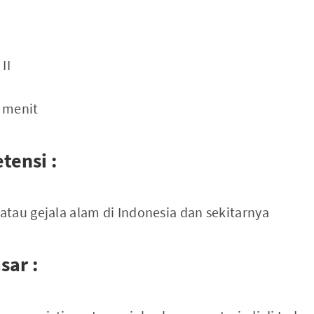
II
0 menit
tensi :
tau gejala alam di Indonesia dan sekitarnya
sar :