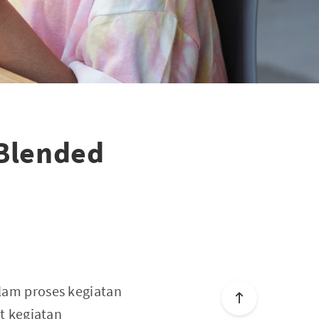
Blended
lam proses kegiatan
t kegiatan