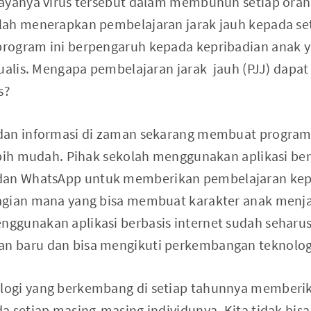
ayanya virus tersebut dalam membunuh setiap orang
lah menerapkan pembelajaran jarak jauh kepada set
rogram ini berpengaruh kepada kepribadian anak 
dualis. Mengapa pembelajaran jarak jauh (PJJ) dap
s?
dan informasi di zaman sekarang membuat program
ebih mudah. Pihak sekolah menggunakan aplikasi berb
an WhatsApp untuk memberikan pembelajaran kepa
gian mana yang bisa membuat karakter anak menjad
ggunakan aplikasi berbasis internet sudah seharus
 baru dan bisa mengikuti perkembangan teknolog
ogi yang berkembang di setiap tahunnya memberi
a setiap masing-masing individunya. Kita tidak bi