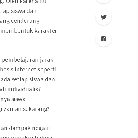
. Oleh karena itu
iap siswa dan
yang cenderung
at membentuk karakter
 pembelajaran jarak
asis internet seperti
da setiap siswa dan
i individualis?
nya siswa
i zaman sekarang?
kan dampak negatif
sa memungkiri bahwa