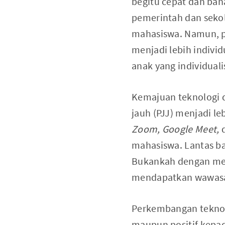
begitu cepat dan bah
pemerintah dan seko
mahasiswa. Namun, p
menjadi lebih indivi
anak yang individuali
Kemajuan teknologi 
jauh (PJJ) menjadi l
Zoom, Google Meet,
d
mahasiswa. Lantas ba
Bukankah dengan men
mendapatkan wawasan
Perkembangan teknol
maupun positif kepad