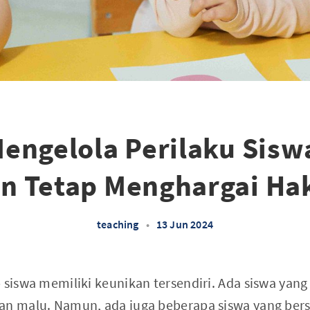
Mengelola Perilaku Siswa
n Tetap Menghargai Ha
teaching
•
13 Jun 2024
 siswa memiliki keunikan tersendiri. Ada siswa yang 
an malu. Namun, ada juga beberapa siswa yang bersi