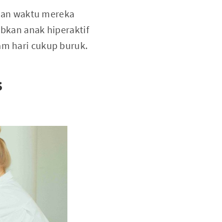
pan waktu mereka
abkan anak hiperaktif
am hari cukup buruk.
s