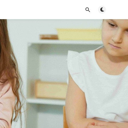
Beralih ke mod