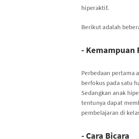
hiperaktif.
Berikut adalah bebera
- Kemampuan F
Perbedaan pertama a
berfokus pada satu h
Sedangkan anak hipera
tentunya dapat membu
pembelajaran di kela
- Cara Bicara