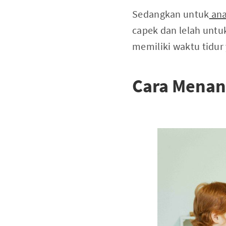
Sedangkan untuk
ana
capek dan lelah untuk
memiliki waktu tidur
Cara Menang