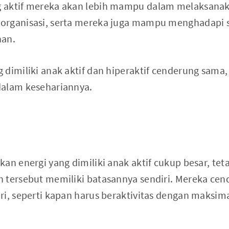
 aktif mereka akan lebih mampu dalam melaksanak
organisasi, serta mereka juga mampu menghadapi 
nan.
 dimiliki anak aktif dan hiperaktif cenderung sama
dalam kesehariannya.
an energi yang dimiliki anak aktif cukup besar, te
 tersebut memiliki batasannya sendiri. Mereka cen
ri, seperti kapan harus beraktivitas dengan maksi