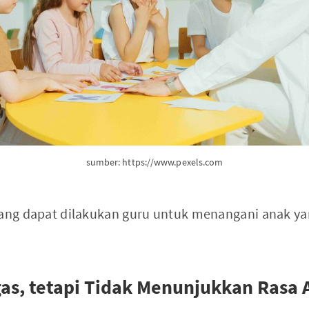
sumber: https://www.pexels.com
ang dapat dilakukan guru untuk menangani anak yang
gas, tetapi Tidak Menunjukkan Rasa