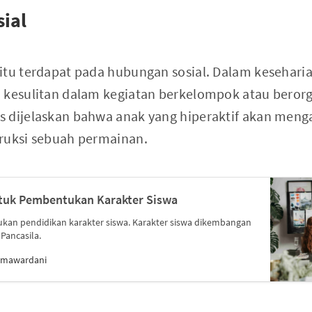
ial
itu terdapat pada hubungan sosial. Dalam kesehari
 kesulitan dalam kegiatan berkelompok atau berorg
 dijelaskan bahwa anak yang hiperaktif akan menga
ruksi sebuah permainan.
ntuk Pembentukan Karakter Siswa
kan pendidikan karakter siswa. Karakter siswa dikembangan
 Pancasila.
umawardani