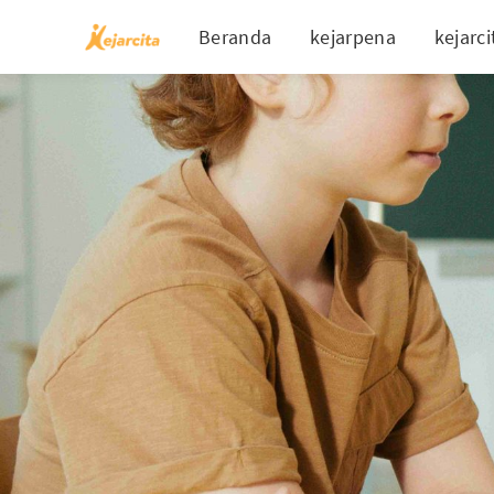
Beranda
kejarpena
kejarci