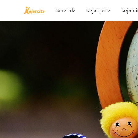
Beranda
kejarpena
kejarci