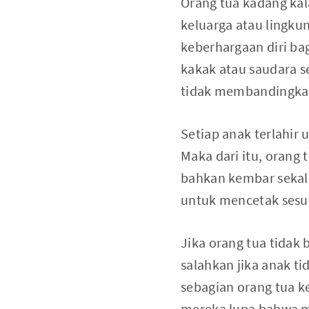
Orang tua kadang ka
keluarga atau lingku
keberhargaan diri ba
kakak atau saudara s
tidak membandingka
Setiap anak terlahir
Maka dari itu, orang
bahkan kembar sekali
untuk mencetak sesua
Jika orang tua tidak
salahkan jika anak t
sebagian orang tua ke
mereka lupa bahwa me