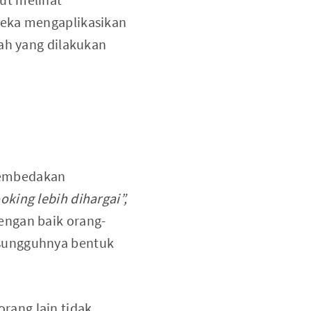
reka mengaplikasikan
lah yang dilakukan
membedakan
oking lebih dihargai”,
engan baik orang-
esungguhnya bentuk
rang lain tidak