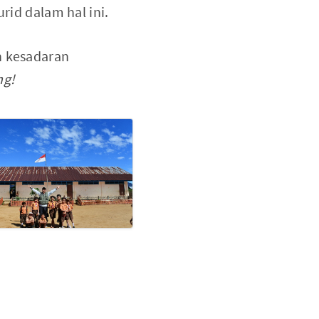
rid dalam hal ini.
n kesadaran
ng!