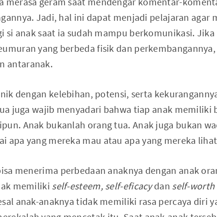
la merasa geram saat mendengar komentar-komentar
ngannya. Jadi, hal ini dapat menjadi pelajaran ag
gi si anak saat ia sudah mampu berkomunikasi. Jik
eumuran yang berbeda fisik dan perkembangannya, 
n antaranak.
 unik dengan kelebihan, potensi, serta kekurangann
 tua juga wajib menyadari bahwa tiap anak memiliki
pun. Anak bukanlah orang tua. Anak juga bukan wa
i apa yang mereka mau atau apa yang mereka lihat 
 bisa menerima perbedaan anaknya dengan anak oran
idak memiliki
self-esteem, self-eficacy
dan
self-worth
sal anak-anaknya tidak memiliki rasa percaya diri ya
rekalah yang mencetak itu. Saat anak-anak terseb