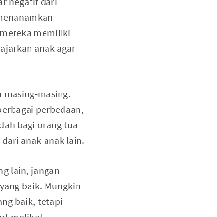
 negatif dari
ar menanamkan
a mereka memiliki
ajarkan anak agar
ya masing-masing.
 berbagai perbedaan,
dah bagi orang tua
dari anak-anak lain.
g lain, jangan
yang baik. Mungkin
ng baik, tetapi
ut melihat