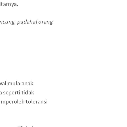
itarnya.
ncung, padahal orang
awal mula anak
 seperti tidak
emperoleh toleransi