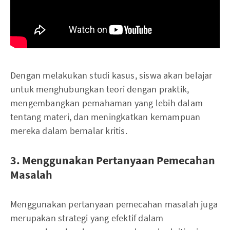
Dengan melakukan studi kasus, siswa akan belajar
untuk menghubungkan teori dengan praktik,
mengembangkan pemahaman yang lebih dalam
tentang materi, dan meningkatkan kemampuan
mereka dalam bernalar kritis.
3. Menggunakan Pertanyaan Pemecahan
Masalah
Menggunakan pertanyaan pemecahan masalah juga
merupakan strategi yang efektif dalam