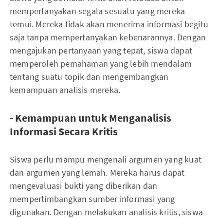
mempertanyakan segala sesuatu yang mereka
temui. Mereka tidak akan menerima informasi begitu
saja tanpa mempertanyakan kebenarannya. Dengan
mengajukan pertanyaan yang tepat, siswa dapat
memperoleh pemahaman yang lebih mendalam
tentang suatu topik dan mengembangkan
kemampuan analisis mereka.
- Kemampuan untuk Menganalisis
Informasi Secara Kritis
Siswa perlu mampu mengenali argumen yang kuat
dan argumen yang lemah. Mereka harus dapat
mengevaluasi bukti yang diberikan dan
mempertimbangkan sumber informasi yang
digunakan. Dengan melakukan analisis kritis, siswa