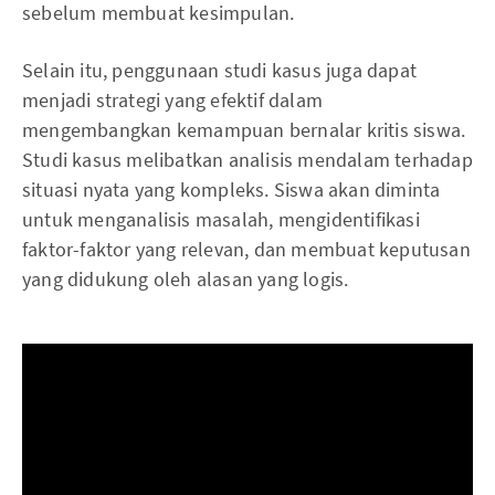
sebelum membuat kesimpulan.
Selain itu, penggunaan studi kasus juga dapat
menjadi strategi yang efektif dalam
mengembangkan kemampuan bernalar kritis siswa.
Studi kasus melibatkan analisis mendalam terhadap
situasi nyata yang kompleks. Siswa akan diminta
untuk menganalisis masalah, mengidentifikasi
faktor-faktor yang relevan, dan membuat keputusan
yang didukung oleh alasan yang logis.