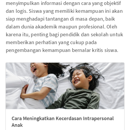
menyimpulkan informasi dengan cara yang objektif
dan logis. Siswa yang memiliki kemampuan ini akan
siap menghadapi tantangan di masa depan, baik
dalam dunia akademik maupun profesional. Oleh
karena itu, penting bagi pendidik dan sekolah untuk
memberikan perhatian yang cukup pada
pengembangan kemampuan bernalar kritis siswa.
Cara Meningkatkan Kecerdasan Intrapersonal
Anak