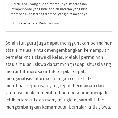
Ciri-ciri anak yang sudah mempunyai kecerdasan
intrapersonal yang baik adalah mereka yang bisa
membedakan berbagai emosi yang dirasakannya
Kejarpena
Miela Baisuni
Selain itu, guru juga dapat menggunakan permainan
atau simulasi untuk mengembangkan kemampuan
bernalar kritis siswa di kelas. Melalui permainan
atau simulasi, siswa dapat menghadapi situasi yang
menuntut mereka untuk berpikir cepat,
menganalisis informasi dengan cermat, dan
membuat keputusan yang tepat. Permainan dan
simulasi ini akan membuat pembelajaran menjadi
lebih interaktif dan menyenangkan, sambil tetap
mengembangkan kemampuan bernalar kritis siswa.