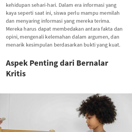
kehidupan sehari-hari. Dalam era informasi yang
kaya seperti saat ini, siswa perlu mampu memilah
dan menyaring informasi yang mereka terima.
Mereka harus dapat membedakan antara fakta dan
opini, mengenali kelemahan dalam argumen, dan
menarik kesimpulan berdasarkan bukti yang kuat.
Aspek Penting dari Bernalar
Kritis