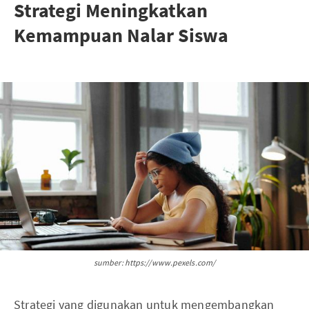
Strategi Meningkatkan
Kemampuan Nalar Siswa
sumber: https://www.pexels.com/
Strategi yang digunakan untuk mengembangkan