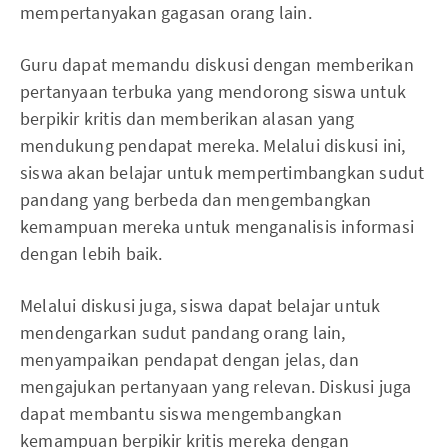
mempertanyakan gagasan orang lain.
Guru dapat memandu diskusi dengan memberikan
pertanyaan terbuka yang mendorong siswa untuk
berpikir kritis dan memberikan alasan yang
mendukung pendapat mereka. Melalui diskusi ini,
siswa akan belajar untuk mempertimbangkan sudut
pandang yang berbeda dan mengembangkan
kemampuan mereka untuk menganalisis informasi
dengan lebih baik.
Melalui diskusi juga, siswa dapat belajar untuk
mendengarkan sudut pandang orang lain,
menyampaikan pendapat dengan jelas, dan
mengajukan pertanyaan yang relevan. Diskusi juga
dapat membantu siswa mengembangkan
kemampuan berpikir kritis mereka dengan