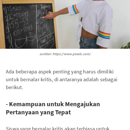
sumber: https://www.pexels.com/
Ada beberapa aspek penting yang harus dimiliki
untuk bernalar kritis, di antaranya adalah sebagai
berikut.
- Kemampuan untuk Mengajukan
Pertanyaan yang Tepat
Siswa yang bernalar kritis akan terbiasa untuk