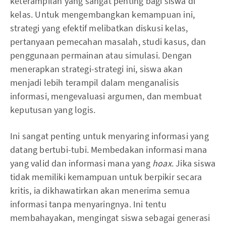
keterampilan yang sangat penting bagi siswa di
kelas. Untuk mengembangkan kemampuan ini,
strategi yang efektif melibatkan diskusi kelas,
pertanyaan pemecahan masalah, studi kasus, dan
penggunaan permainan atau simulasi. Dengan
menerapkan strategi-strategi ini, siswa akan
menjadi lebih terampil dalam menganalisis
informasi, mengevaluasi argumen, dan membuat
keputusan yang logis.
Ini sangat penting untuk menyaring informasi yang
datang bertubi-tubi. Membedakan informasi mana
yang valid dan informasi mana yang
hoax
. Jika siswa
tidak memiliki kemampuan untuk berpikir secara
kritis, ia dikhawatirkan akan menerima semua
informasi tanpa menyaringnya. Ini tentu
membahayakan, mengingat siswa sebagai generasi