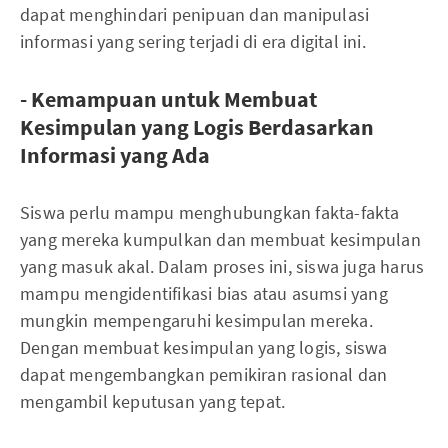
dapat menghindari penipuan dan manipulasi
informasi yang sering terjadi di era digital ini.
- Kemampuan untuk Membuat
Kesimpulan yang Logis Berdasarkan
Informasi yang Ada
Siswa perlu mampu menghubungkan fakta-fakta
yang mereka kumpulkan dan membuat kesimpulan
yang masuk akal. Dalam proses ini, siswa juga harus
mampu mengidentifikasi bias atau asumsi yang
mungkin mempengaruhi kesimpulan mereka.
Dengan membuat kesimpulan yang logis, siswa
dapat mengembangkan pemikiran rasional dan
mengambil keputusan yang tepat.