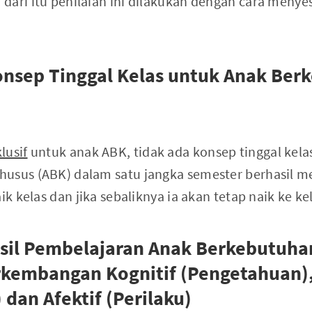
dari itu penilaian ini dilakukan dengan cara meny
.
onsep Tinggal Kelas untuk Anak Be
lusif
untuk anak ABK, tidak ada konsep tinggal kela
husus (ABK) dalam satu jangka semester berhasil
ik kelas dan jika sebaliknya ia akan tetap naik ke ke
asil Pembelajaran Anak Berkebutuh
rkembangan Kognitif (Pengetahuan)
 dan Afektif (Perilaku)