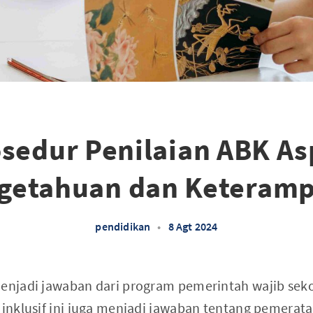
sedur Penilaian ABK A
getahuan dan Keteramp
pendidikan
•
8 Agt 2024
menjadi jawaban dari program pemerintah wajib seko
n inklusif ini juga menjadi jawaban tentang pemerat