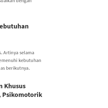
esuaikan dengan
rkebutuhan
s. Artinya selama
 memenuhi kebutuhan
las berikutnya.
an Khusus
, Psikomotorik