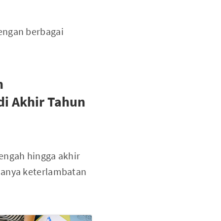
dengan berbagai
n
di Akhir Tahun
engah hingga akhir
adanya keterlambatan