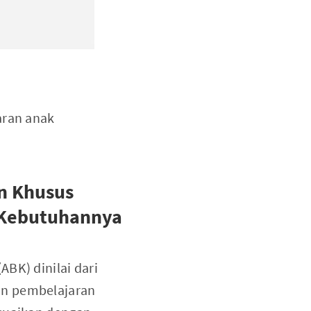
aran anak
an Khusus
i Kebutuhannya
BK) dinilai dari
an pembelajaran