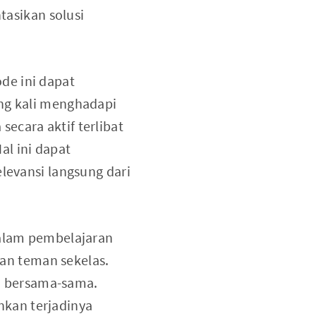
asikan solusi
de ini dapat
ing kali menghadapi
ecara aktif terlibat
l ini dapat
levansi langsung dari
Dalam pembelajaran
ngan teman sekelas.
h bersama-sama.
kan terjadinya