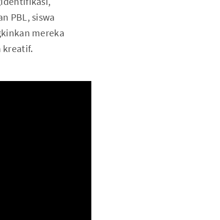
entifikasi,
n PBL, siswa
gkinkan mereka
reatif.