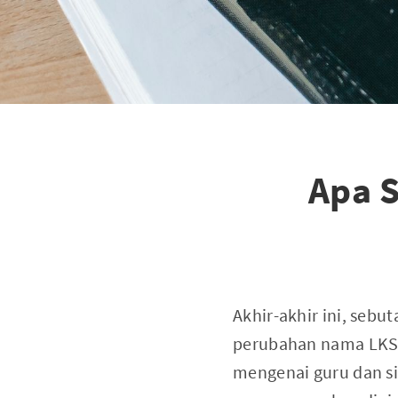
Apa 
Akhir-akhir ini, seb
perubahan nama LKS 
mengenai guru dan si