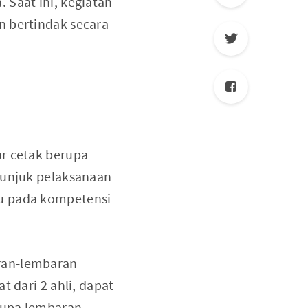
 Saat ini, kegiatan
n bertindak secara
ar cetak berupa
tunjuk pelaksanaan
cu pada kompetensi
ran-lembaran
t dari 2 ahli, dapat
rupa lembaran-