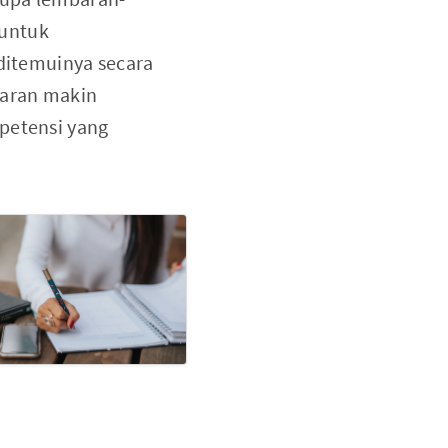
 untuk
itemuinya secara
jaran makin
petensi yang