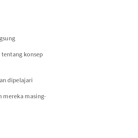
ngsung
 tentang konsep
n dipelajari
n mereka masing-