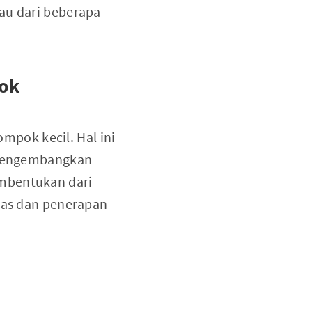
au dari beberapa
pok
mpok kecil. Hal ini
m mengembangkan
embentukan dari
elas dan penerapan