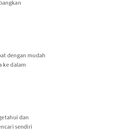
mbangkan
apat dengan mudah
a ke dalam
getahui dan
cari sendiri