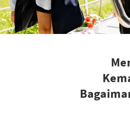
Me
Kema
Bagaima