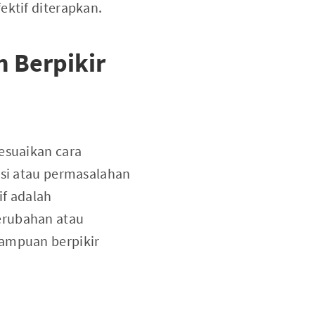
ektif diterapkan.
 Berpikir
suaikan cara
asi atau permasalahan
if adalah
erubahan atau
mampuan berpikir