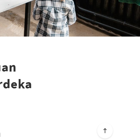
uan
rdeka
n