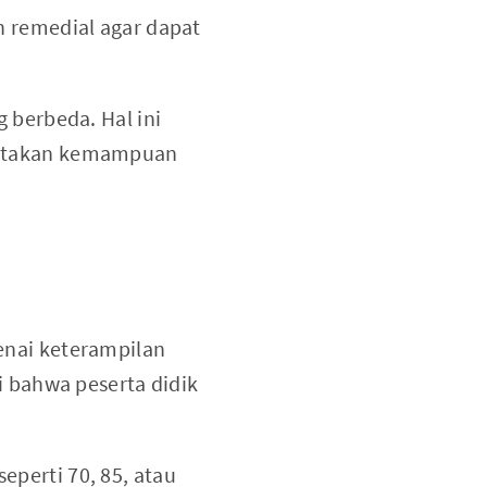
n remedial agar dapat
 berbeda. Hal ini
eratakan kemampuan
enai keterampilan
i bahwa peserta didik
perti 70, 85, atau