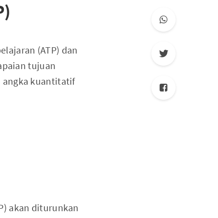
P)
elajaran (ATP) dan
apaian tujuan
angka kuantitatif
P) akan diturunkan