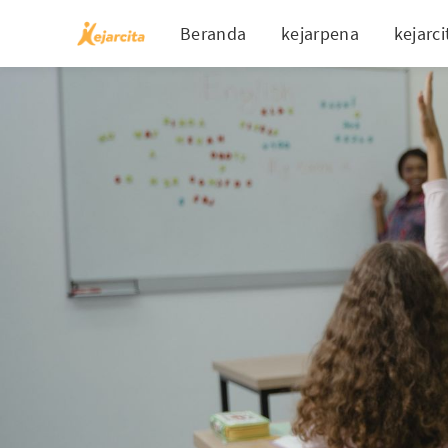
Beranda
kejarpena
kejarci