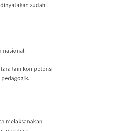
n dinyatakan sudah
 nasional.
ntara lain kompetensi
i pedagogik.
isa melaksanakan
is, misalnya