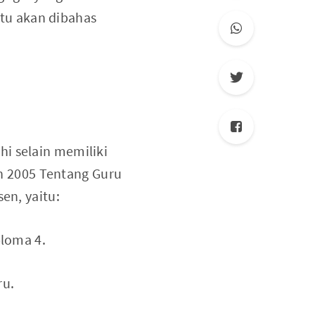
tu akan dibahas
i selain memiliki
n 2005 Tentang Guru
en, yaitu:
ploma 4.
ru.