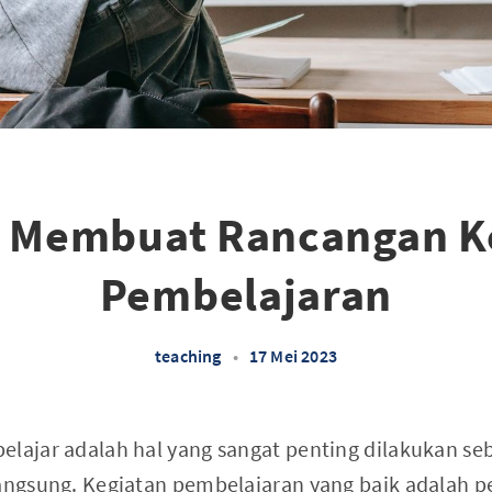
 Membuat Rancangan K
Pembelajaran
teaching
•
17 Mei 2023
elajar adalah hal yang sangat penting dilakukan se
langsung. Kegiatan pembelajaran yang baik adalah 