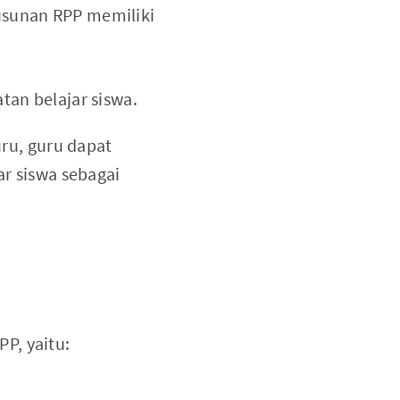
usunan RPP memiliki
an belajar siswa.
ru, guru dapat
r siswa sebagai
P, yaitu: