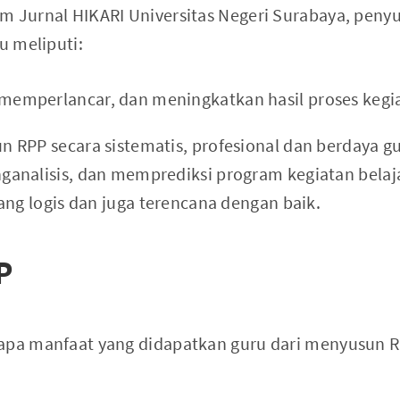
m Jurnal HIKARI Universitas Negeri Surabaya, peny
u meliputi:
mperlancar, dan meningkatkan hasil proses kegiat
RPP secara sistematis, profesional dan berdaya gu
analisis, dan memprediksi program kegiatan belaja
ang logis dan juga terencana dengan baik.
P
apa manfaat yang didapatkan guru dari menyusun RP