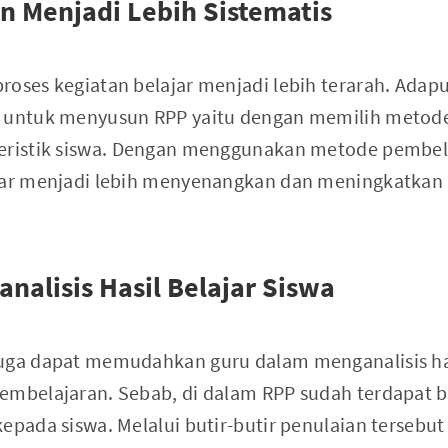
n Menjadi Lebih Sistematis
roses kegiatan belajar menjadi lebih terarah. Adap
u untuk menyusun RPP yaitu dengan memilih metod
eristik siswa. Dengan menggunakan metode pembela
jar menjadi lebih menyenangkan dan meningkatkan 
nalisis Hasil Belajar Siswa
uga dapat memudahkan guru dalam menganalisis has
embelajaran. Sebab, di dalam RPP sudah terdapat bu
epada siswa. Melalui butir-butir penulaian tersebu