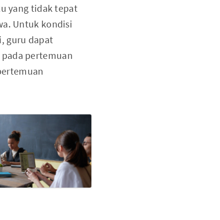
u yang tidak tepat
wa. Untuk kondisi
, guru dapat
a pada pertemuan
 pertemuan