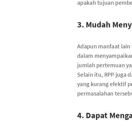
apakah tujuan pembel
3. Mudah Meny
Adapun manfaat lain 
dalam menyampaikan
jumlah pertemuan ya
Selain itu, RPP jug
yang kurang efektif 
permasalahan terseb
4. Dapat Meng