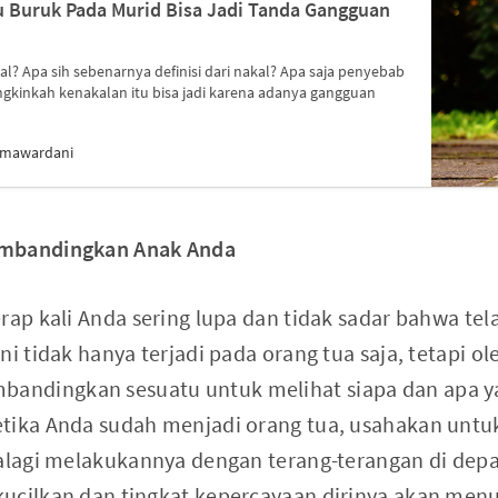
u Buruk Pada Murid Bisa Jadi Tanda Gangguan
l? Apa sih sebenarnya definisi dari nakal? Apa saja penyebab
kinkah kenakalan itu bisa jadi karena adanya gangguan
umawardani
embandingkan Anak Anda
erap kali Anda sering lupa dan tidak sadar bahwa 
ni tidak hanya terjadi pada orang tua saja, tetapi ol
ndingkan sesuatu untuk melihat siapa dan apa ya
tika Anda sudah menjadi orang tua, usahakan untu
palagi melakukannya dengan terang-terangan di dep
ucilkan dan tingkat kepercayaan dirinya akan men