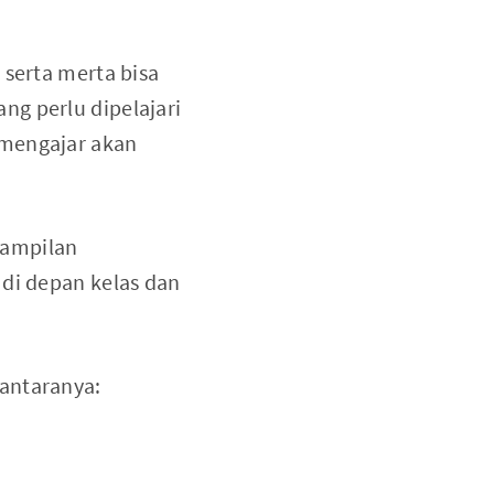
 serta merta bisa
ng perlu dipelajari
 mengajar akan
rampilan
 di depan kelas dan
i antaranya: