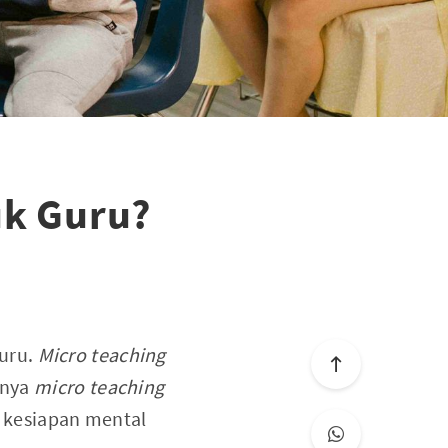
uk Guru?
guru.
Micro teaching
nnya
micro teaching
 kesiapan mental