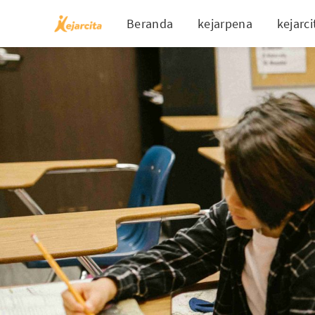
Beranda
kejarpena
kejarci