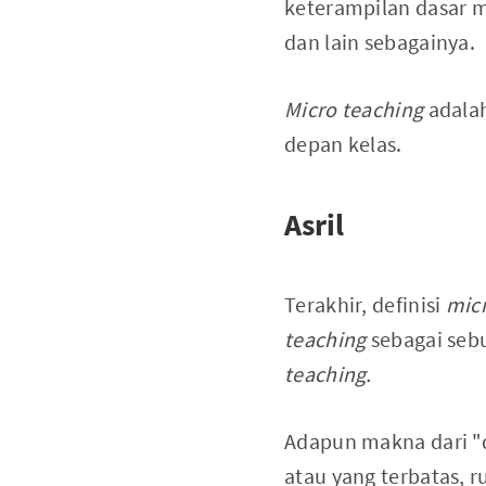
keterampilan dasar m
dan lain sebagainya.
Micro teaching
adalah
depan kelas.
Asril
Terakhir, definisi
micr
teaching
sebagai sebu
teaching.
Adapun makna dari "d
atau yang terbatas, r