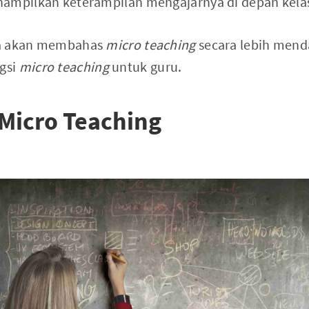
nampilkan keterampilan mengajarnya di depan kela
nya akan membahas
micro teaching
secara lebih mend
gsi
micro teaching
untuk guru.
Micro Teaching