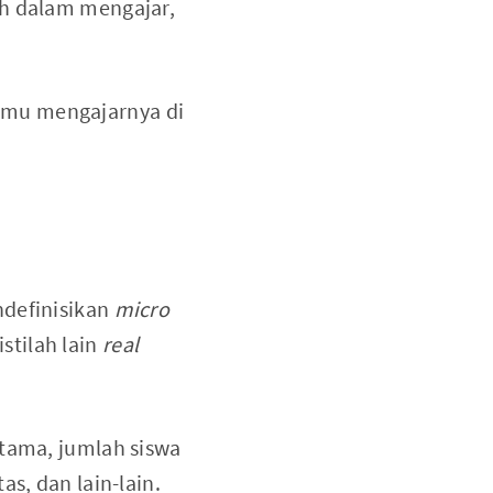
ah dalam mengajar,
lmu mengajarnya di
ndefinisikan
micro
tilah lain
real
rtama, jumlah siswa
s, dan lain-lain.