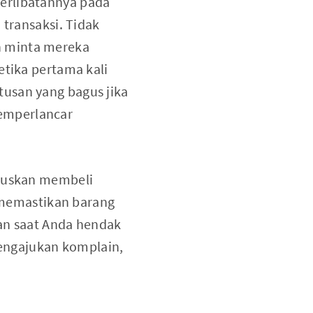
erlibatannya pada
 transaksi. Tidak
h minta mereka
etika pertama kali
usan yang bagus jika
emperlancar
utuskan membeli
memastikan barang
kan saat Anda hendak
engajukan komplain,