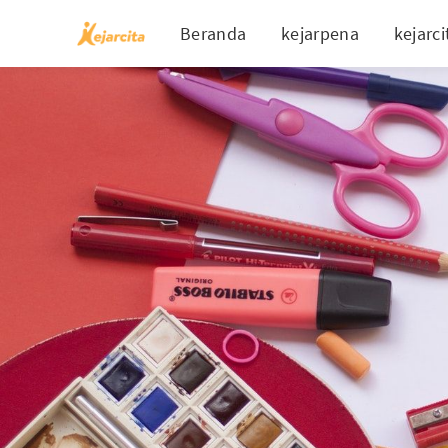
Beranda
kejarpena
kejarci