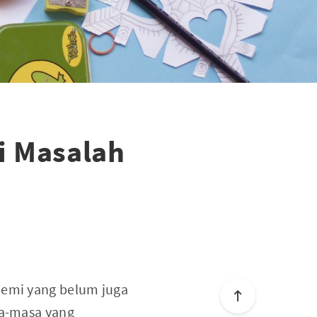
i Masalah
J
demi yang belum juga
sa-masa yang