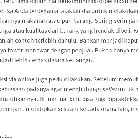
, terutama dalam hal berkomunikasi diperlukan ket
Ketika Anda berbelanja, ajaklah dia untuk melakukan
kannya makanan atau pun barang. Sering-seringla
rga atau kualitas dari barang yang hendak dibeli. K
nlah contoh terlebih dahulu. Bahkan menjadi keput
nya tawar menawar dengan penjual. Bukan hanya m
jadi lebih cerdas dalam keuangan.
aksi via online juga perlu dilakukan. Sebelum mem
kebiasaan padanya agar menghubungi
seller
untuk 
butuhkannya. Di luar jual beli, bisa juga dipraktek
minjam, menitipkan sesuatu kepada orang lain, m
Asing