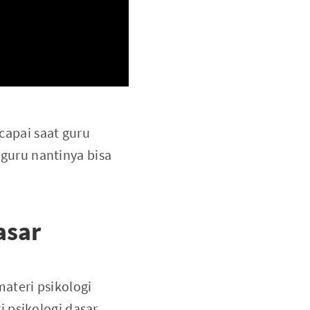
icapai saat guru
h guru nantinya bisa
asar
ateri psikologi
 psikologi dasar.