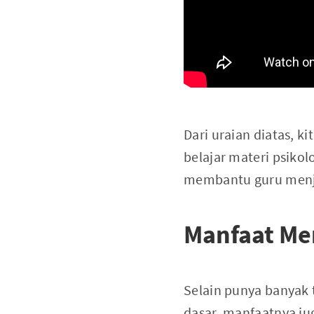
Dari uraian diatas, k
belajar materi psikol
membantu guru menj
Manfaat Mem
Selain punya banyak 
dasar, manfaatnya ju