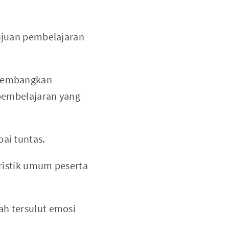
ujuan pembelajaran
ngembangkan
pembelajaran yang
ai tuntas.
ristik umum peserta
h tersulut emosi