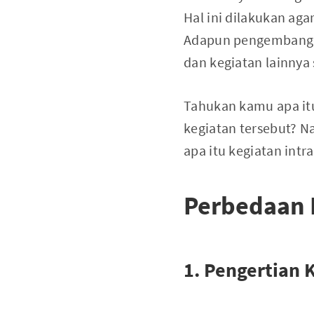
Hal ini dilakukan ag
Adapun pengembangan
dan kegiatan lainnya 
Tahukan kamu apa itu
kegiatan tersebut? 
apa itu kegiatan intr
Perbedaan I
1. Pengertian 