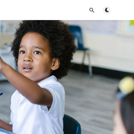
Beralih ke mod