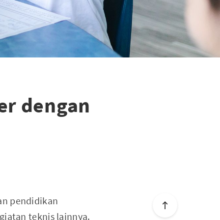
ler dengan
an pendidikan
iatan teknis lainnya.