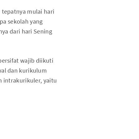
 tepatnya mulai hari
pa sekolah yang
nya dari hari Sening
rsifat wajib diikuti
wal dan kurikulum
 intrakurikuler, yaitu