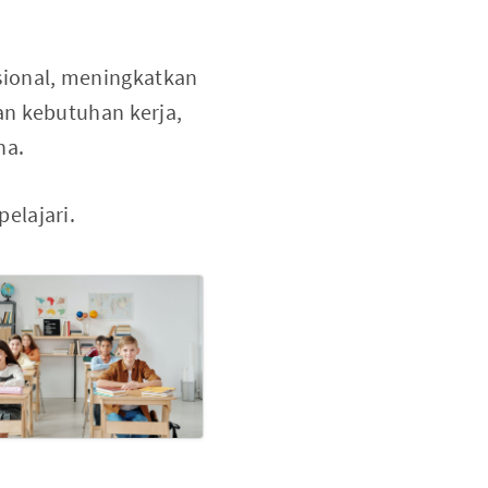
ional, meningkatkan
an kebutuhan kerja,
ha.
elajari.