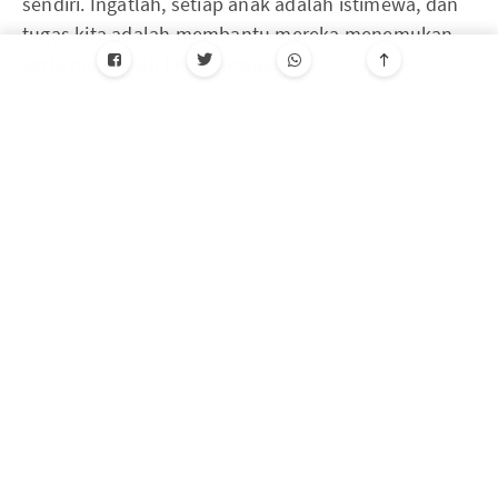
sendiri. Ingatlah, setiap anak adalah istimewa, dan
tugas kita adalah membantu mereka menemukan
serta mengasah keistimewaan itu.
Tag
edukasi
Berlangganan newsletter kami
Dapatkan postingan terbaru yang dikirim langsung ke
kotak masuk kamu.
Alamat email kamu