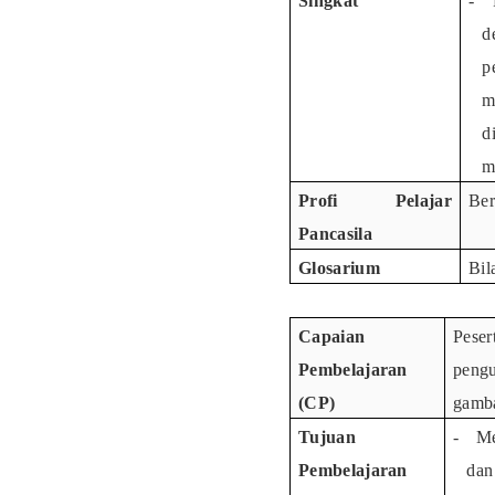
Singkat
-
d
p
m
d
m
Profi Pelajar
Ber
Pancasila
Glosarium
Bil
Capaian
Peser
Pembelajaran
pengu
(CP)
gamb
Tujuan
-
Me
Pembelajaran
dan