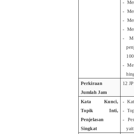
-
Mem
-
Men
-
Men
-
Men
-
Me
pen
100
-
Mem
hin
Perkiraan
12 JP
Jumlah Jam
Kata Kunci,
-
Kat
Topik Inti,
-
Top
Penjelasan
-
Pen
Singkat
yai