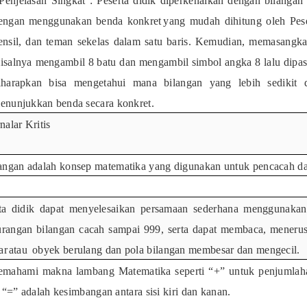
Penjelasan Singkat : Peserta
didik
diperkenalkan
dengan
bilangan
engan
menggunakan
benda
konkret
yang mudah dihitung oleh Peser
ensil, dan teman sekelas dalam satu baris
. Kemudian, memasangk
isalnya mengambil
8
batu dan
mengambil
simbol
angka 8
lalu
dipa
iharapkan
bisa
mengetahui
mana
bilangan
yang
lebih
sedikit
enunjukkan
benda secara konkret.
nalar Kritis
angan adalah konsep matematika yang digunakan untuk pencacah d
ta didik dapat menyelesaikan persamaan sederhana menggunakan
rangan bilangan cacah sampai 999, serta dapat membaca, mener
ar
atau
obyek berulang dan pola bilangan membesar dan mengecil.
mahami makna lambang Matematika seperti “+” untuk penjumlaha
 “=” adalah kesimbangan antara sisi kiri dan kanan.