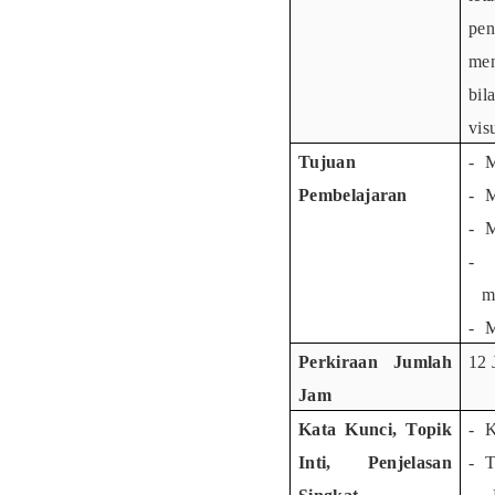
pen
me
bil
vis
Tujuan
-
M
Pembelajaran
-
M
-
M
-
m
-
M
Perkiraan Jumlah
12 
Jam
Kata Kunci, Topik
-
K
Inti, Penjelasan
-
T