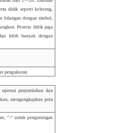
mulai
dari
1—20.
Dimulai
ta didik seperti kelereng,
an
bilangan
dengan
simbol,
sangkan. Peserta
didik
juga
dan
lebih
banyak
dengan
an pengukuran
 operasi penjumlahan
dan
uskan, mengungkapkan pola
n, “-“ untuk pengurangan