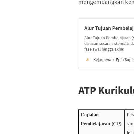
mengembangkan kemand
Alur Tujuan Pembela
Alur Tujuan Pembelajaran 
disusun secara sistematis d
fase awal hingga akhir.
Kejarpena
Epin Supin
ATP Kuriku
Capaian
Pes
Pembelajaran (CP)
sam
let