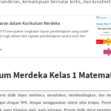
irian, kemampuan bernalar kritis, dan kreativita
jaran dalam Kurikulum Merdeka
(ATP) merupakan rangkaian tujuan pembelajaran yang sudah
an logis dalam fase capaian pembelajaran secara utuh dari
i
lum Merdeka Kelas 1 Matema
erta didik dapat membaca, menuliskan, membandingkan, dan me
pai
dengan 999, dengan menggunakan sistem nilai tempat. Peser
ak suatu
bilangan
pada
garis
bilangan.
Peserta
didik
dapat
menentu