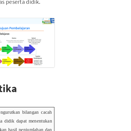
s peserta didik.
tika
ngurutkan bilangan cacah
ta didik dapat menentukan
kan
hasil
penjumlahan
dan