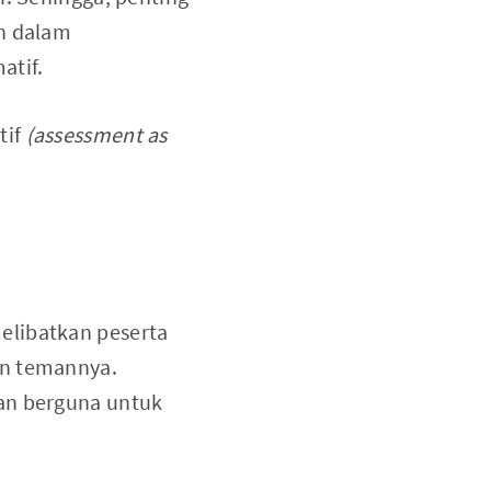
en dalam
atif.
tif
(assessment as
melibatkan peserta
 temannya.
an berguna untuk