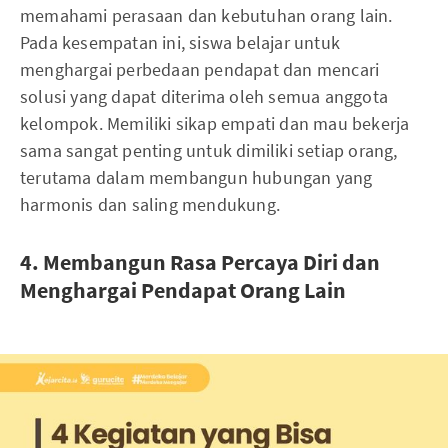
memahami perasaan dan kebutuhan orang lain.
Pada kesempatan ini, siswa belajar untuk
menghargai perbedaan pendapat dan mencari
solusi yang dapat diterima oleh semua anggota
kelompok. Memiliki sikap empati dan mau bekerja
sama sangat penting untuk dimiliki setiap orang,
terutama dalam membangun hubungan yang
harmonis dan saling mendukung.
4. Membangun Rasa Percaya Diri dan
Menghargai Pendapat Orang Lain