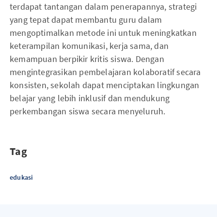
terdapat tantangan dalam penerapannya, strategi
yang tepat dapat membantu guru dalam
mengoptimalkan metode ini untuk meningkatkan
keterampilan komunikasi, kerja sama, dan
kemampuan berpikir kritis siswa. Dengan
mengintegrasikan pembelajaran kolaboratif secara
konsisten, sekolah dapat menciptakan lingkungan
belajar yang lebih inklusif dan mendukung
perkembangan siswa secara menyeluruh.
Tag
edukasi