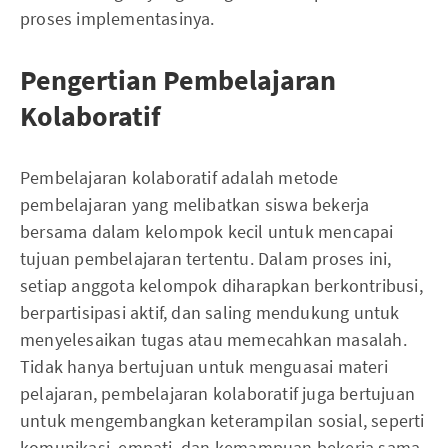
proses implementasinya.
Pengertian Pembelajaran
Kolaboratif
Pembelajaran kolaboratif adalah metode
pembelajaran yang melibatkan siswa bekerja
bersama dalam kelompok kecil untuk mencapai
tujuan pembelajaran tertentu. Dalam proses ini,
setiap anggota kelompok diharapkan berkontribusi,
berpartisipasi aktif, dan saling mendukung untuk
menyelesaikan tugas atau memecahkan masalah.
Tidak hanya bertujuan untuk menguasai materi
pelajaran, pembelajaran kolaboratif juga bertujuan
untuk mengembangkan keterampilan sosial, seperti
komunikasi, empati, dan kemampuan bekerja sama.