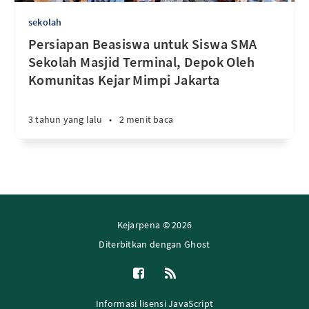
sekolah
Persiapan Beasiswa untuk Siswa SMA
Sekolah Masjid Terminal, Depok Oleh
Komunitas Kejar Mimpi Jakarta
3 tahun yang lalu
•
2 menit baca
Kejarpena © 2026
Diterbitkan dengan
Ghost
Informasi lisensi JavaScript