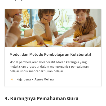
Model dan Metode Pembelajaran Kolaboratif
Model pembelajaran kolaboratif adalah kerangka yang
melukiskan prosedur dalam mengorganisir pengalaman
belajar untuk mencapai tujuan belajar
Kejarpena
Agnes Meilina
4. Kurangnya Pemahaman Guru