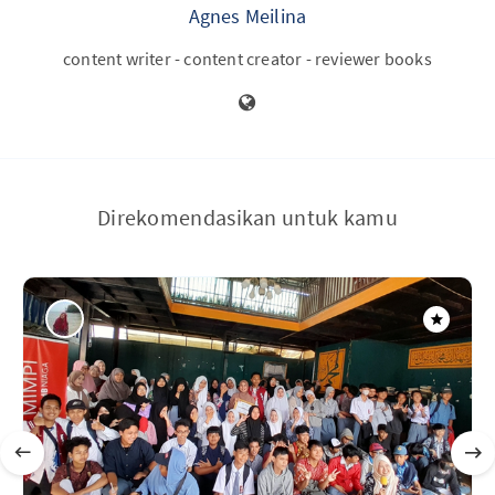
Agnes Meilina
content writer - content creator - reviewer books
Direkomendasikan untuk kamu