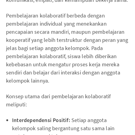
Pembelajaran kolaboratif berbeda dengan
pembelajaran individual yang menekankan
pencapaian secara mandiri, maupun pembelajaran
kooperatif yang lebih terstruktur dengan peran yang
jelas bagi setiap anggota kelompok. Pada
pembelajaran kolaboratif, siswa lebih diberikan
kebebasan untuk mengatur proses kerja mereka
sendiri dan belajar dari interaksi dengan anggota
kelompok lainnya.
Konsep utama dari pembelajaran kolaboratif
meliputi:
Interdependensi Positif:
Setiap anggota
kelompok saling bergantung satu sama lain