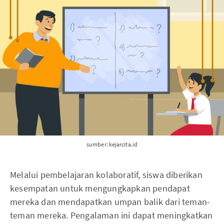
sumber: kejarcita.id
Melalui pembelajaran kolaboratif, siswa diberikan
kesempatan untuk mengungkapkan pendapat
mereka dan mendapatkan umpan balik dari teman-
teman mereka. Pengalaman ini dapat meningkatkan