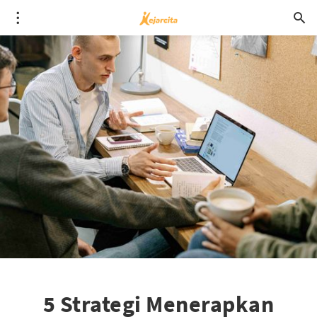
5 Strategi Menerapkan