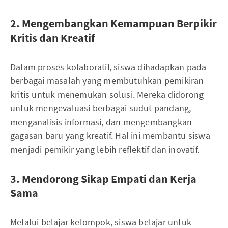
2. Mengembangkan Kemampuan Berpikir
Kritis dan Kreatif
Dalam proses kolaboratif, siswa dihadapkan pada
berbagai masalah yang membutuhkan pemikiran
kritis untuk menemukan solusi. Mereka didorong
untuk mengevaluasi berbagai sudut pandang,
menganalisis informasi, dan mengembangkan
gagasan baru yang kreatif. Hal ini membantu siswa
menjadi pemikir yang lebih reflektif dan inovatif.
3. Mendorong Sikap Empati dan Kerja
Sama
Melalui belajar kelompok, siswa belajar untuk