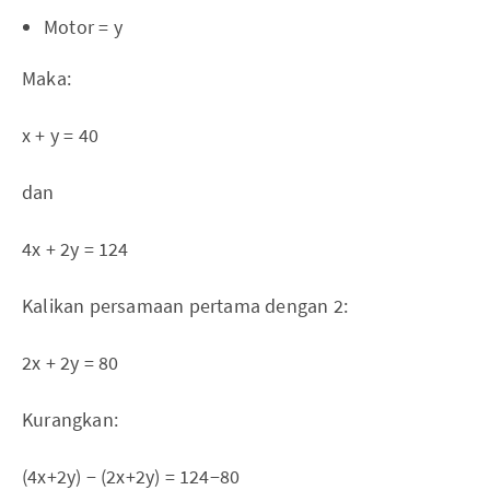
Motor = y
Maka:
x + y = 40
dan
4x + 2y = 124
Kalikan persamaan pertama dengan 2:
2x + 2y = 80
Kurangkan:
(4x+2y) − (2x+2y) = 124−80