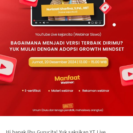
Hi bapak/ibu Gurucita! Yuk saksikan YT Live