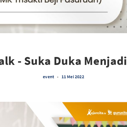
alk - Suka Duka Menjad
event
•
11 Mei 2022