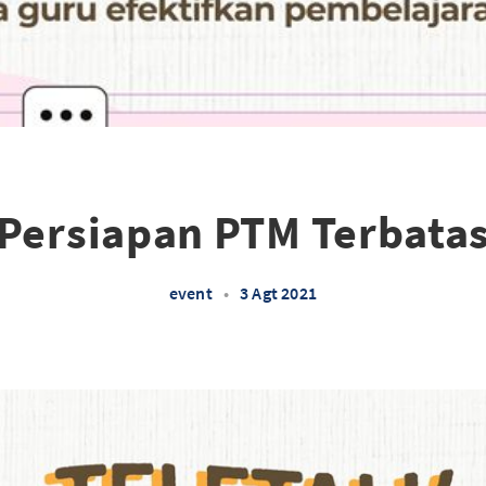
Persiapan PTM Terbata
event
•
3 Agt 2021